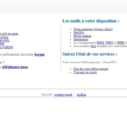
Les outils à votre disposition :
Votre manager (espace client)
Net2Ftp
e clef en main
Phpmyadmin
n ligne
Statistiques
s MySQL
La configuration
PHP4
,
PHP5
et
PHP6
d
PHP
Les modules
Perl
installés sur votre héb
ées (CRON)
Suivez l'état de vos services :
s utilisateurs sur notre
forum
n ?
Votre serveur d'hébergement : cluster003
u
téléphonez-nous
Etat de votre hébergement
Travaux en cours
Netcraft :
uptime graph
-
toolbar